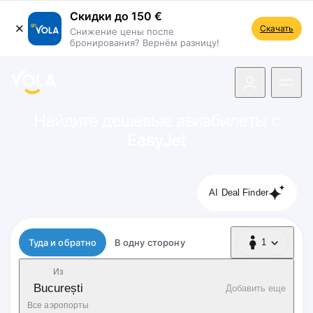
Скидки до 150 €
Скачать
Снижение цены после
бронирования? Вернём разницу!
ть навигацию
Найдите дешевые авиабилеты с
EasyJet
AI Deal Finder
Тип рейса
Туда и обратно
В одну сторону
1
1 Пассажир
Из
București
Добавить еще
Все аэропорты