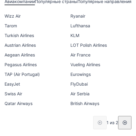
Авиакомпании
Популярные страны
Популярные направления
Wizz Air
Ryanair
Tarom
Lufthansa
Turkish Airlines
KLM
Austrian Airlines
LOT Polish Airlines
Aegean Airlines
Air France
Pegasus Airlines
Vueling Airlines
TAP (Air Portugal)
Eurowings
EasyJet
FlyDubai
Swiss Air
Air Serbia
Qatar Airways
British Airways
1 из 2